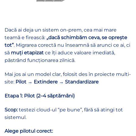
Dacă ai deja un sistem on-prem, cea mai mare
teamă e firească:
„dacă schimbăm ceva, se oprește
tot”
. Migrarea corectă nu înseamnă să arunci ce ai, ci
să
muți etapizat
ce îți aduce valoare imediată,
păstrând funcționarea zilnică.
Mai jos ai un model clar, folosit des în proiecte multi-
site:
Pilot → Extindere → Standardizare
Etapa 1: Pilot (2–4 săptămâni)
Scop:
testezi cloud-ul “pe bune”, fără să atingi tot
sistemul.
Alege pilotul corect: