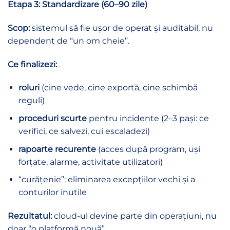
Etapa 3: Standardizare (60–90 zile)
Scop:
sistemul să fie ușor de operat și auditabil, nu
dependent de “un om cheie”.
Ce finalizezi:
roluri
(cine vede, cine exportă, cine schimbă
reguli)
proceduri scurte
pentru incidente (2–3 pași: ce
verifici, ce salvezi, cui escaladezi)
rapoarte recurente
(acces după program, uși
forțate, alarme, activitate utilizatori)
“curățenie”: eliminarea excepțiilor vechi și a
conturilor inutile
Rezultatul:
cloud-ul devine parte din operațiuni, nu
doar “o platformă nouă”.