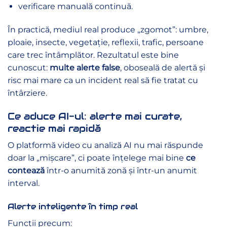
verificare manuală continuă.
În practică, mediul real produce „zgomot”: umbre,
ploaie, insecte, vegetație, reflexii, trafic, persoane
care trec întâmplător. Rezultatul este bine
cunoscut:
multe alerte false
, oboseală de alertă și
risc mai mare ca un incident real să fie tratat cu
întârziere.
Ce aduce AI-ul: alerte mai curate,
reactie mai rapidă
O platformă video cu analiză AI nu mai răspunde
doar la „mișcare”, ci poate înțelege mai bine
ce
contează
într-o anumită zonă și într-un anumit
interval.
Alerte inteligente în timp real
Funcții precum: