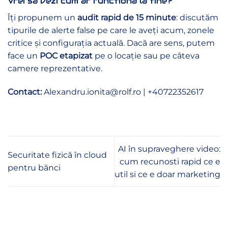
Vrei să vezi cum ar functiona la tine?
Îți propunem un
audit rapid de 15 minute
: discutăm
tipurile de alerte false pe care le aveți acum, zonele
critice și configurația actuală. Dacă are sens, putem
face un
POC etapizat
pe o locație sau pe câteva
camere reprezentative.
Contact:
Alexandru.ionita@rolf.ro | +40722352617
AI în supraveghere video:
Securitate fizică în cloud
cum recunosti rapid ce e
pentru bănci
util si ce e doar marketing