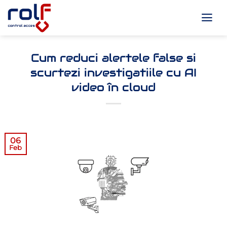
Skip
to
content
Cum reduci alertele false si
scurtezi investigatiile cu AI
video în cloud
06
Feb